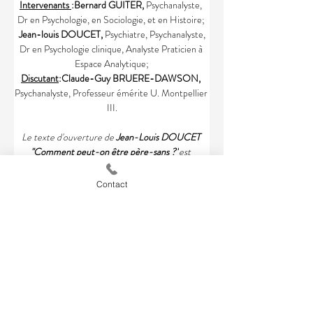
Intervenants 
:Bernard GUITER, 
Psychanalyste, 
Dr en Psychologie, en Sociologie, et en Histoire; 
 Jean-louis DOUCET, 
Psychiatre, Psychanalyste, 
Dr en Psychologie clinique, Analyste Praticien à 
Espace Analytique;
Discutant
:Claude-Guy BRUERE-DAWSON, 
Psychanalyste, Professeur émérite U. Montpellier 
III.
Le texte d'ouverture de 
Jean-Louis DOUCET 
"Comment peut-on être père-sans ?"
est 
également disponible à la lecture, consultable et 
téléchargeable sur le lien pdf 
Contact
Secret et sacre_ pour le psychanalyste_47 (1)
.pdf
Télécharger PDF • 99KB