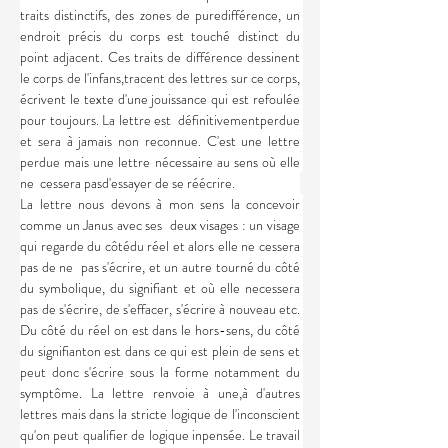
traits distinctifs, des zones de puredifférence, un 
endroit précis du corps est touché distinct du 
point adjacent. Ces traits de différence dessinent 
le corps de l'infans,tracent des lettres sur ce corps, 
écrivent le texte d'une jouissance qui est refoulée 
pour toujours. La lettre est  définitivementperdue 
et sera à jamais non reconnue. C'est une lettre 
perdue mais une lettre nécessaire au sens où elle 
ne  cessera pasd'essayer de se réécrire.
La lettre nous devons à mon sens la concevoir 
comme un Janus avec ses  deux visages : un visage 
qui regarde du côtédu réel et alors elle ne cessera 
pas de ne  pas s'écrire, et un autre tourné du côté 
du symbolique, du signifiant et où elle necessera 
pas de s'écrire, de s'effacer, s'écrire à nouveau etc. 
Du côté du réel on est dans le hors-sens, du côté 
du signifianton est dans ce qui est plein de sens et 
peut donc s'écrire sous la forme notamment du 
symptôme. La lettre renvoie à une,à d'autres 
lettres mais dans la stricte logique de l'inconscient 
qu'on peut qualifier de logique inpensée. Le travail 