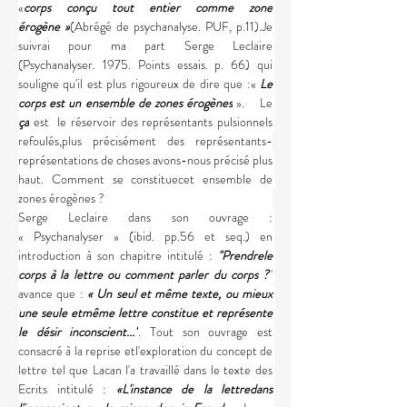
«
corps conçu tout entier comme zone
érogène »
(Abrégé de psychanalyse. PUF, p.11).Je 
suivrai pour ma part Serge Leclaire 
(Psychanalyser. 1975. Points essais. p. 66) qui 
souligne qu'il est plus rigoureux de dire que :«
 Le 
corps est un ensemble de zones érogènes
 ».    Le 
ça
 est  le réservoir des représentants pulsionnels 
refoulés,plus précisément des représentants-
représentations de choses avons-nous précisé plus 
haut. Comment se constituecet ensemble de 
zones érogènes ?
Serge Leclaire dans son ouvrage : 
« Psychanalyser » (ibid. pp.56 et seq.) en 
introduction à son chapitre intitulé : 
''Prendrele 
corps à la lettre ou comment parler du corps ?'
' 
avance que : 
« Un seul et même texte, ou mieux 
une seule etmême lettre constitue et représente 
le désir inconscient...''
. Tout son ouvrage est 
consacré à la reprise etl'exploration du concept de 
lettre tel que Lacan l'a travaillé dans le texte des 
Ecrits intitulé :
 «L'instance de la lettredans 