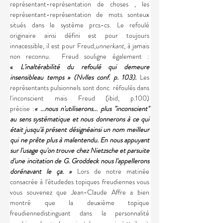
représentant-représentation de choses , les 
représentant-représentation de mots sonteux 
situés dans le système prcs-cs. Le refoulé 
originaire ainsi défini est pour toujours 
innacessible, il est pour Freud,
unnerkant
, à jamais 
non reconnu.  Freud souligne également : 
«
 L'inaltérabilité du refoulé qui demeure 
insensibleau temps » (Nvlles conf. p. 103).
Les 
représentants pulsionnels sont donc  réfoulés dans 
l'inconscient mais Freud (ibid, p.100) 
précise :
« ...nous n'utiliserons... plus ''inconscient'' 
au sens systématique et nous donnerons à ce qui 
était jusqu'à présent désignéainsi un nom meilleur 
qui ne prête plus à malentendu. En nous appuyant 
sur l'usage qu'on trouve chez Nietzsche et parsuite 
d'une incitation de G. Groddeck nous l'appellerons 
dorénavant le ça. » 
Lors de notre matinée 
consacrée à l'étudedes topiques freudiennes vous 
vous souvenez que Jean-Claude Affre a bien 
montré que la deuxième topique 
freudiennedistinguant dans la personnalité 