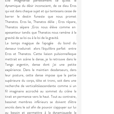
Elle imaginarise parfaitement ce qu'est la 
dynamique du désir inconscient, de ce dieu Eros 
qui est dans chaque sujet et qui tentesans cesse de 
barrer le destin funeste que nous promet 
Thanatos. Eros lie, Thanatos délie ; Eros répare, 
Thanatos sépare ;Eros nous élève comme en  
apesanteur tandis que Thanatos nous ramène à la 
gravité de sa loi ou à la loi de la gravité.
Le temps magique de l'apogée  du bond du 
danseur traduirait  alors l'équilibre parfait  entre 
Eros et Thanatos. Cette liaison pulsionnelleque 
mettrait en scène la danse, je la retrouve dans le 
Tango argentin, danse dont j'ai une petite 
expérience. Dans le maintien desdanseurs, dans 
leur posture, cette danse impose que la partie 
supérieure du corps, tête et tronc, soit dans une 
recherche de verticalitéascendante comme si un 
fil imaginaire accroché au sommet du crâne la 
tirait en permance vers le haut. Tout au contraire, 
bassinet membres inférieurs se doivent d'être 
ancrés dans le sol afin de pouvoir s'appuyer sur lui 
au besoin et permettre à la dynamiquede la 