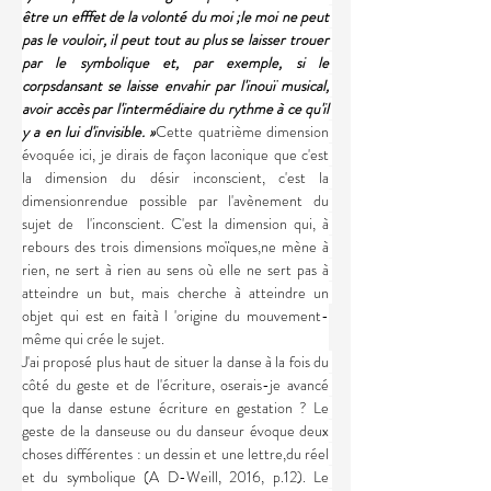
être un efffet de la volonté du moi ;le moi ne peut 
pas le vouloir, il peut tout au plus se laisser trouer 
par le symbolique et, par exemple, si le 
corpsdansant se laisse envahir par l'inouï musical, 
avoir accès par l'intermédiaire du rythme à ce qu'il 
y a en lui d'invisible. »
Cette quatrième dimension 
évoquée ici, je dirais de façon laconique que c'est 
la dimension du désir inconscient, c'est la 
dimensionrendue possible par l'avènement du 
sujet de  l'inconscient. C'est la dimension qui, à 
rebours des trois dimensions moïques,ne mène à 
rien, ne sert à rien au sens où elle ne sert pas à 
atteindre un but, mais cherche à atteindre un 
objet qui est en faità l 'origine du mouvement-
même qui crée le sujet.
J'ai proposé plus haut de situer la danse à la fois du 
côté du geste et de l'écriture, oserais-je avancé 
que la danse estune écriture en gestation ? Le 
geste de la danseuse ou du danseur évoque deux 
choses différentes : un dessin et une lettre,du réel 
et du symbolique (A D-Weill, 2016, p.12). Le 