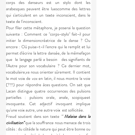
corps des danseurs est un stylo dont les 
arabesques peuvent être luescomme des lettres 
qui s'articulent en un texte inconscient, dans le 
texte de l'inconscient.
Pour filer cette métaphore, je poserai la question 
suivante : Comment ce ''corps-stylo'' fait-il pour 
initier la dimensioncréatrice de la danse ? Ou 
encore : Où puise-t-il l'encre qui le remplit et lui 
permet d'écrire la lettre dansée, de la mêmefaçon 
que  le langage parlé a besoin   des signifiants de 
l'Autre pour son vocabulaire ? Ce dernier mot, 
vocabulaire,va nous orienter sûrement. Il contient 
le mot voix de 
vox
 en latin, il nous montre la voie 
(?!!!) pour répondre àces questions. On sait que 
Lacan distingue quatre occurrences des pulsions 
partielles : pulsions orale, anale, scopiqueet 
invoquante. Cet adjectif invoquant implique 
qu'une voix autre, une autre voix  est sollicitée.
Freud soutient dans son texte '
' Malaise dans la 
civilisation'' 
que la souffrance nous menace de trois 
côtés : du côtéde la nature qui peut être bonne ou 