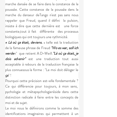
marche dansée de se faire dans la constance de la 
poussée. Cette constance de la poussée dans la 
marche du danseur deTango n'est pas sans nous 
rappeler que Freud, quand il défini  la pulsion, 
insiste à dire que cette dernière est   une force 
constante,tout à fait  différente  des processus 
biologiques qui ont toujours une rythmicité.
« Là où ça était, deviens. 
» telle est la traduction 
de la fameuse phrase de Freud 
''Wo es war, soll ich 
werde
n''  que retient A D-Weill.
''Là où ça était, je 
dois advenir'' 
est une traduction tout aussi 
acceptable à rebours de la traduction française la 
plus connuesous la forme : ''Le moi doit déloger le 
ça
'' !
Pourquoi cette précision est-elle fondamentale ? 
Ce qui différencie pour toujours, à mon sens,  
pychologie et métapsychologieréside dans cette 
distinction radicale à faire entre les concepts de 
moi et de sujet.
Le moi nous le définirons comme la somme des 
identifications imaginaires qui permettent à un 