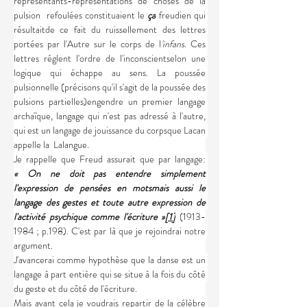
représentants-représentations de choses de la 
pulsion  refoulées constituaient le 
ça
 freudien qui 
résultaitde ce fait du ruissellement des lettres 
portées par l'Autre sur le corps de l
'infans
. Ces 
lettres réglent l'ordre de l'inconscientselon une 
logique qui échappe au sens. La poussée 
pulsionnelle (précisons qu'il s'agit de la poussée des 
pulsions partielles)engendre un premier langage 
archaïque, langage qui n'est pas adressé à l'autre, 
qui est un langage de jouissance du corpsque Lacan 
appelle la  Lalangue.
Je rappelle que Freud assurait que par langage: 
« On ne doit pas entendre simplement 
l'expression de pensées en motsmais aussi le 
langage des gestes et toute autre expression de 
l'activité psychique comme l'écriture »
[1]
 (1913-
1984 ; p.198). C'est par là que je rejoindrai notre 
argument.
J'avancerai comme hypothèse que la danse est un 
langage à part entière qui se situe à la fois du côté 
du geste et du côté de l'écriture.
Mais avant cela je voudrais repartir de la célèbre 