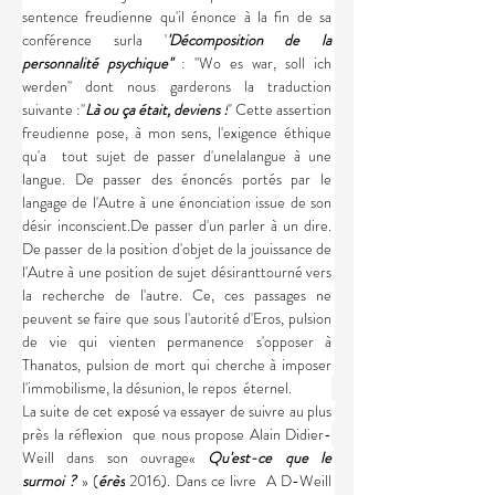
sentence freudienne qu'il énonce à la fin de sa 
conférence surla '
'Décomposition de la 
personnalité psychique'' 
: ''Wo es war, soll ich 
werden'' dont nous garderons la traduction 
suivante :''
Là ou ça était, deviens !
'' Cette assertion 
freudienne pose, à mon sens, l'exigence éthique 
qu'a  tout sujet de passer d'unelalangue à une 
langue. De passer des énoncés portés par le 
langage de l'Autre à une énonciation issue de son 
désir 
inconscient.De
 passer d'un parler à un dire. 
De passer de la position d'objet de la jouissance de 
l'Autre à une position de sujet désiranttourné vers 
la recherche de l'autre. Ce, ces passages ne 
peuvent se faire que sous l'autorité d'Eros, pulsion 
de vie qui vienten permanence s'opposer à 
Thanatos, pulsion de mort qui cherche à imposer 
l'immobilisme, la désunion, le repos  éternel.
La suite de cet exposé va essayer de suivre au plus 
près la réflexion  que nous propose Alain Didier-
Weill dans son ouvrage«
 Qu'est-ce que le 
surmoi ? 
» (
érès
 2016). Dans ce livre  A D-Weill 