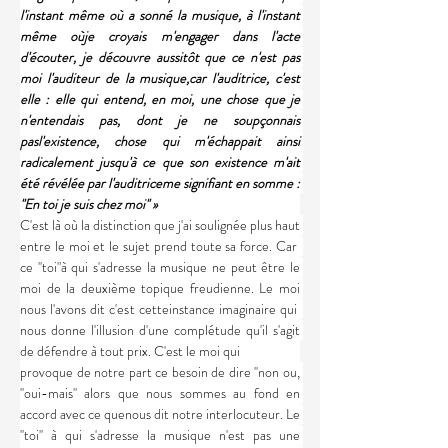
l'instant même où a sonné la musique, à l'instant 
même oùje croyais m'engager dans l'acte 
d'écouter, je découvre aussitôt que ce n'est pas 
moi l'auditeur de la musique,car l'auditrice, c'est 
elle : elle qui entend, en moi, une chose que je 
n'entendais pas, dont je ne soupçonnais 
pasl'existence, chose qui m'échappait ainsi 
radicalement jusqu'à ce que son existence m'ait 
été révélée par l'auditriceme signifiant en somme : 
''En toi je suis chez moi'' »
C'est là où la distinction que j'ai soulignée plus haut 
entre le moi et le sujet prend toute sa force. Car  
ce ''toi"à qui s'adresse la musique ne peut être le 
moi de la deuxième topique freudienne. Le moi 
nous l'avons dit c'est cetteinstance imaginaire qui  
nous donne l'illusion d'une complétude qu'il s'agit 
de défendre à tout prix. C'est le moi qui
provoque de notre part ce besoin de dire ''non ou, 
''oui-mais'' alors que nous sommes au fond en 
accord avec ce quenous dit notre interlocuteur. Le 
''toi'' à qui s'adresse la musique n'est pas une 