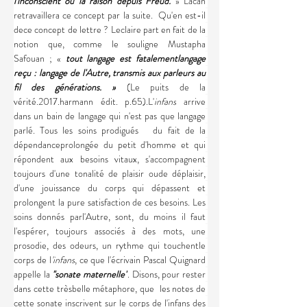
l'inconscient ou la raison depuis Freud. 
» Lacan 
retravaillera ce concept par la suite.  Qu'en est-il 
dece concept de lettre ? Leclaire part en fait de la 
notion que, comme le souligne Mustapha 
Safouan ; «
 tout langage est fatalementlangage 
reçu : langage de l'Autre, transmis aux parleurs au 
fil des générations. »
 (Le puits de la 
vérité.2017.harmann édit. p.65).L'
infans
 arrive 
dans un bain de langage qui n'est pas que langage 
parlé. Tous les soins prodigués   du fait de la 
dépendanceprolongée du petit d'homme et qui 
répondent aux besoins vitaux, s'accompagnent 
toujours d'une tonalité de plaisir oude déplaisir, 
d'une jouissance du corps qui dépassent et 
prolongent la pure satisfaction de ces besoins. Les 
soins donnés parl'Autre, sont, du moins il faut 
l'espérer, toujours associés à des mots, une 
prosodie, des odeurs, un rythme qui touchentle 
corps de l
'infans
, ce que l'écrivain Pascal Quignard 
appelle la 
''sonate maternelle''
. Disons, pour rester 
dans cette trèsbelle métaphore, que  les notes de 
cette sonate inscrivent sur le corps de l'infans des 