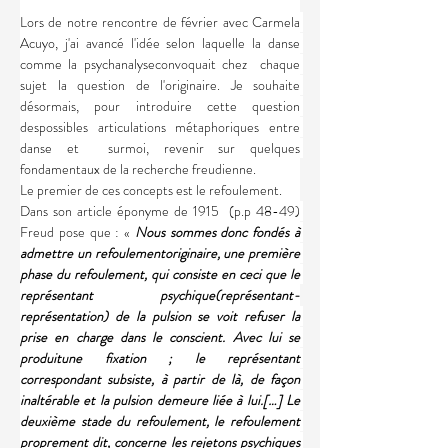
Lors de notre rencontre de février avec Carmela 
Acuyo, j'ai avancé l'idée selon laquelle la danse 
comme la psychanalyseconvoquait chez  chaque 
sujet la question de l'originaire. Je souhaite 
désormais, pour introduire cette question 
despossibles articulations métaphoriques entre 
danse et  surmoi, revenir sur quelques 
fondamentaux de la recherche freudienne.
Le premier de ces concepts est le refoulement.
Dans son article éponyme de 1915  (p.p 48-49) 
Freud pose que : «
 Nous sommes donc fondés à 
admettre un refoulementoriginaire, une première 
phase du refoulement, qui consiste en ceci que le 
représentant psychique(représentant-
représentation) de la pulsion se voit refuser la 
prise en charge dans le conscient. Avec lui se 
produitune fixation ; le représentant 
correspondant subsiste, à partir de là, de façon 
inaltérable et la pulsion demeure liée à lui.[…] Le 
deuxième stade du refoulement, le refoulement 
proprement dit, concerne les rejetons psychiques 