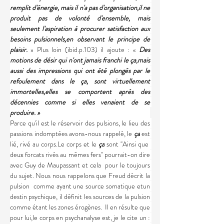
remplit d'énergie, mais il n'a pas d'organisation,il ne 
produit pas de volonté d'ensemble, mais 
seulement l'aspiration à procurer satisfaction aux 
besoins pulsionnels,en observant le principe de 
plaisir. 
» Plus loin (ibid.p.103) il ajoute : « 
Des 
motions de désir qui n'ont jamais franchi le ça,mais 
aussi des impressions qui ont été plongés par le 
refoulement dans le ça, sont virtuellement 
immortelles,elles se comportent après des 
décennies comme si elles venaient de se 
produire. »
Parce qu'il est le réservoir des pulsions, le lieu des 
passions indomptées avons-nous rappelé, le 
ça
 est 
lié, rivé au corps.Le corps et le 
ça
 sont ''Ainsi que  
deux forcats rivés au mêmes fers'' pourrait-on dire 
avec Guy de Maupassant et cela  pour le toujours 
du sujet. Nous nous rappelons que Freud décrit la 
pulsion  comme ayant une source somatique etun 
destin psychique, il définit les sources de la pulsion 
comme étant les zones érogènes.  Il en résulte que 
pour lui,le corps en psychanalyse est, je le cite un : 