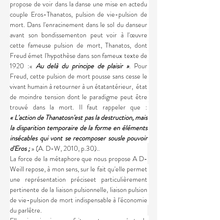
propose de voir dans la danse une mise en actedu 
couple Eros-Thanatos, pulsion de vie-pulsion de 
mort. Dans l'enracinement dans le sol du danseur 
avant son bondissementon peut voir à l'œuvre 
cette fameuse pulsion de mort, Thanatos, dont 
Freud émet l'hypothèse dans son fameux texte de 
1920 :«
 Au delà du principe de plaisir »
. Pour 
Freud, cette pulsion de mort pousse sans cesse le 
vivant humain à retourner à un étatantérieur,  état 
de moindre tension dont le paradigme peut être 
trouvé dans la mort. Il faut rappeler que : 
« L'action de Thanatosn'est pas la destruction, mais 
la disparition temporaire de la forme en éléments 
insécables qui vont se recomposer sousle pouvoir 
d'Eros ; 
» (A. D-W, 2010, p.30)..
La force de la métaphore que nous propose A D-
Weill repose, à mon sens, sur le fait qu'elle permet 
une représentation préciseet particulièrement 
pertinente de la liaison pulsionnelle, liaison pulsion 
de vie-pulsion de mort indispensable à l'économie 
du parlêtre.