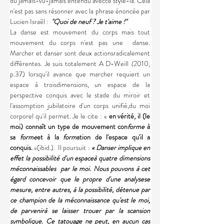
du jamais-vu-jamais entendu avecce style-là. Cela 
n'est pas sans résonner avec la phrase énoncée par 
Lucien Israël :  
''Quoi de neuf ? Je t'aime !''
La danse est mouvement du corps mais tout 
mouvement du corps n'est pas une  danse. 
Marcher et danser sont deux actionsradicalement 
différentes. Je suis totalement A D-Weill 
(
2010, 
p.37) lorsqu'il avance que marcher requiert un 
espace à troisdimensions, un espace de la 
perspective conquis avec le stade du miroir et 
l'assomption jubilatoire d'un corps unifié,du moi 
corporel qu'il permet. Je le cite : «
 en vérité, il (le 
moi) connaît un type de mouvement con
forme 
à 
sa 
forme
et à la 
form
ation de l'espace qu'il a 
conquis. 
»(ibid.).  Il poursuit : 
« Danser implique en 
effet la possibilité d'un espaceà quatre dimensions 
méconnaissables  par le moi. Nous pouvons à cet 
égard concevoir que le propre d'une analysese 
mesure, entre autres, à la possibilité, détenue par 
ce champion de la méconnaissance qu'est le moi, 
de parvenirà se laisser trouer par la scansion 
symbolique. Ce tatouage ne peut, en aucun cas 