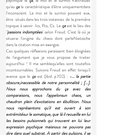
psychique le 
ça
, le moi et le surmoi n'attribuait 
qu'au 
ça
 la caractéristique d'être uniquementdans 
l'inconscient. Le moi et le surmoi pouvant eux, 
être  situés dans les trois instances  de la première 
topique à savoir :Ics, Pcs, Cs. Le 
ça 
est le lieu des 
'
'passions indomptées'
' selon Freud. C'est là où je 
situerai l'origine du chaos dont parleNietzsche 
dans la citation mise en exergue.
Ces quelques réflexions paraissent bien éloignées 
de l'argument que je vous propose de traiter 
aujourd'hui ! Il me semblequ'elles sont toutefois 
incontournables. Suivons Freud en effet lorsqu'il 
avance que le 
ça
 est (ibid. p.102) : «
... la partie 
obscure,inaccessible de notre personnalité ; […]. 
Nous nous approchons du ça avec des 
comparaisons, nous l'appelonsun chaos, un 
chaudron plein d'excitations en ébullition. Nous 
nous représentons qu'il est ouvert à son 
extrémitésur le somatique, que là il recueille en lui 
les besoins pulsionnels qui trouvent en lui leur 
expression psychique maisnous ne pouvons pas 
dire dans quel substrat. A partir des pulsions, il se 