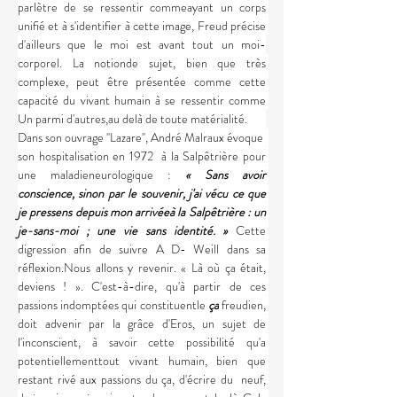
parlètre de se ressentir commeayant un corps 
unifié et à s'identifier à cette image, Freud précise 
d'ailleurs que le moi est avant tout un moi-
corporel. La notionde sujet, bien que très 
complexe, peut être présentée comme cette 
capacité du vivant humain à se ressentir comme 
Un parmi d'autres,au delà de toute matérialité.
Dans son ouvrage ''Lazare'', André Malraux évoque  
son hospitalisation en 1972  à la Salpêtrière pour 
une maladieneurologique :
 « Sans avoir 
conscience, sinon par le souvenir, j'ai vécu ce que 
je pressens depuis mon arrivéeà la Salpêtrière : un 
je-sans-moi ; une vie sans identité. » 
Cette 
digression afin de suivre A D- Weill dans sa 
réflexion.Nous allons y revenir. « Là où ça était, 
deviens ! ». C'est-à-dire, qu'à partir de ces 
passions indomptées qui constituentle 
ça
 freudien, 
doit advenir par la grâce d'Eros, un sujet de 
l'inconscient, à savoir cette possibilité qu'a 
potentiellementtout vivant humain, bien que 
restant rivé aux passions du ça, d'écrire du  neuf, 