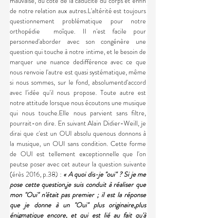
mauvaise, du côté de la caducité du corps et enfin 
de notre relation aux autres.L'altérité est toujours 
questionnement problématique pour notre 
orthopédie  moïque. Il n'est facile pour 
personned'aborder avec son congénère une 
question qui touche à notre intime, et le besoin de 
marquer une nuance dedifférence avec ce que 
nous renvoie l'autre est quasi systématique, même 
si nous sommes, sur le fond, absolumentd'accord 
avec l'idée qu'il nous propose. Toute autre est 
notre attitude lorsque nous écoutons une musique 
qui nous touche.Elle nous parvient sans filtre, 
pourrait-on dire. En suivant Alain Didier-Weill, je 
dirai que c'est un OUI absolu quenous donnons à 
la musique, un OUI sans condition. Cette forme 
de OUI est tellement exceptionnelle que l'on 
peutse poser avec cet auteur la question suivante 
(érès 2016, p.38) : 
« A quoi dis-je ''oui'' ? Si je me 
pose cette question,je suis conduit à réaliser que 
mon ''Oui'' n'était pas premier ; il est la réponse 
que je donne à un ''Oui'' plus originaire,plus 
énigmatique encore, et qui est lié au fait qu'à 