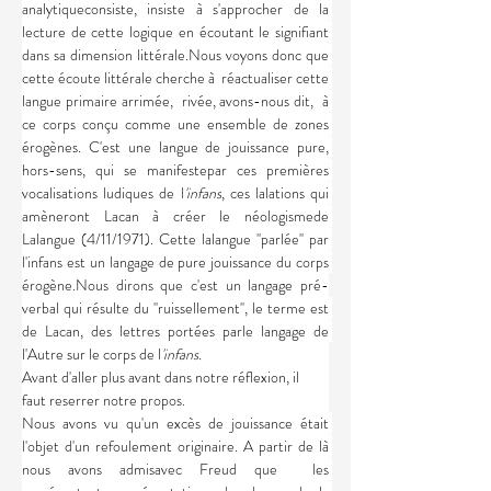
analytiqueconsiste, insiste à s'approcher de la 
lecture de cette logique en écoutant le signifiant 
dans sa dimension littérale.Nous voyons donc que 
cette écoute littérale cherche à  réactualiser cette 
langue primaire arrimée,  rivée, avons-nous dit,  à 
ce corps conçu comme une ensemble de zones 
érogènes. C'est une langue de jouissance pure, 
hors-sens, qui se manifestepar ces premières 
vocalisations ludiques de l
'infans
, ces lalations qui 
amèneront Lacan à créer le néologismede 
Lalangue (4/11/1971). Cette lalangue ''parlée'' par 
l'infans est un langage de pure jouissance du corps 
érogène.Nous dirons que c'est un langage pré-
verbal qui résulte du ''ruissellement'', le terme est 
de Lacan, des lettres portées parle langage de 
l'Autre sur le corps de l
'infans.
Avant d'aller plus avant dans notre réflexion, il 
faut reserrer notre propos.
Nous avons vu qu'un excès de jouissance était 
l'objet d'un refoulement originaire. A partir de là 
nous avons admisavec Freud que  les 